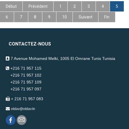
Début
Précédent
1
2
3
4
5
6
7
8
9
10
Suivant
Fin
CONTACTEZ-NOUS
7 Avenue Mohamed Melki, 1005 El Omrane Tunis Tunisia
+216 71 957 115
+216 71 957 102
+216 71 957 109
+216 71 957 097
+ 216 71 957 083
otdav@otdav.tn