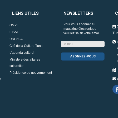
LIENS UTILES
NEWSLETTERS
C
Pour vous abonner au
OMPI
7
magazine électronique,
CISAC
Tun
veuillez saisir votre email
UNESCO
+
Cité de la Culture Tunis
+2
L'agenda culturel
+2
Ministère des affaires
+2
culturelles
Présidence du gouvernement
s