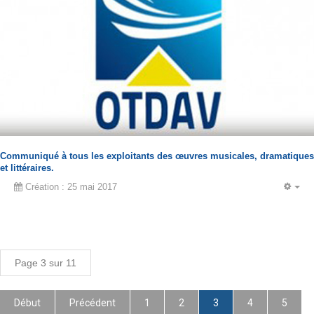
Communiqué à tous les exploitants des œuvres musicales, dramatiques
et littéraires.
Création : 25 mai 2017
EM
Page 3 sur 11
Début
Précédent
1
2
3
4
5