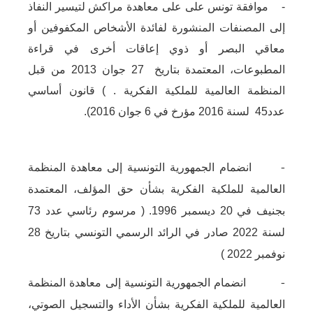
- موافقة تونس ﻋﻠﻰ ﻋﻠﻰ ﻣﻌﺎﻫﺪة ﻣﺮاﻛﺶ ﻟﺘﻴﺴﻴﺮ اﻟﻨﻔﺎذ
إﻟﻰ اﻟﻤﺼﻨﻔﺎت اﻟﻤﻨﺸﻮرة ﻟﻔﺎﺋﺪة اﻷﺷﺨﺎص اﻟﻤﻜﻔﻮﻓﻴﻦ أو
ﻣﻌﺎﻗﻲ اﻟﺒﺼﺮ أو ذوي إﻋﺎﻗﺎت أﺧﺮى ﻓﻲ ﻗﺮاءة
اﻟﻤﻄﺒﻮﻋﺎت، اﻟﻤﻌﺘﻤﺪة ﺑﺘﺎرﻳﺦ 27 جوان 2013 ﻣﻦ ﻗﺒﻞ
اﻟﻤﻨﻈﻤﺔ اﻟﻌﺎﻟﻤﻴﺔ ﻟﻠﻤﻠﻜﻴﺔ اﻟﻔﻜﺮﻳﺔ . ) ﻗﺎﻧﻮن أﺳﺎﺳﻲ
ﻋﺪد45 لسنة 2016 مؤرخ في 6 ﺟﻮان 2016).
-
انضمام
الجمهورية
التونسية
إلى
معاهدة
المنظمة
العالمية
للملكية
الفكرية
بشأن
حق
المؤلف
،
المعتمدة
بجنيف
في
20
ديسمبر
1996. (
مرسوم
رئاسي
عدد
73
لسنة
2022
صادر
في
الرائد
الرسمي
التونسي
بتاريخ
28
نوفمبر
2022 )
-
انضمام
الجمهورية
التونسية
إلى
معاهدة
المنظمة
العالمية
للملكية
الفكرية
بشأن
الأداء
والتسجيل
الصوتي
،