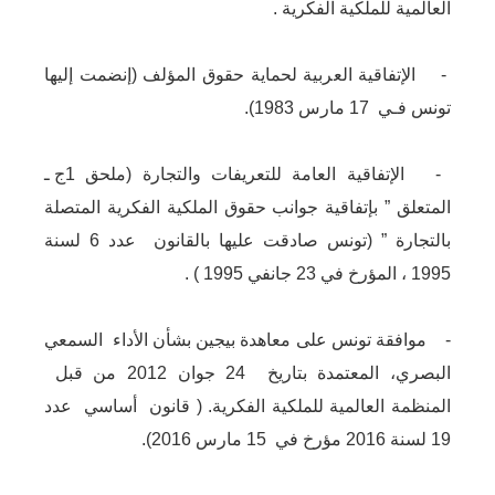
العالمية للملكية الفكرية .
- الإتفاقية العربية لحماية حقوق المؤلف (إنضمت إليها
تونس فـي 17 مارس 1983).
- الإتفاقية العامة للتعريفات والتجارة (ملحق 1ج ـ
المتعلق ” بإتفاقية جوانب حقوق الملكية الفكرية المتصلة
بالتجارة ” (تونس صادقت عليها بالقانون عدد 6 لسنة
1995 ، المؤرخ في 23 جانفي 1995 ) .
- موافقة تونس ﻋﻠﻰ ﻣﻌﺎﻫﺪة ﺑﻴﺠﻴﻦ ﺑﺸﺄن اﻷداء اﻟﺴﻤﻌﻲ
اﻟﺒﺼﺮي، اﻟﻤﻌﺘﻤﺪة ﺑﺘﺎرﻳﺦ 24 ﺟﻮان 2012 ﻣﻦ ﻗﺒﻞ
اﻟﻤﻨﻈﻤﺔ اﻟﻌﺎﻟﻤﻴﺔ ﻟﻠﻤﻠﻜﻴﺔ اﻟﻔﻜﺮﻳﺔ. ( ﻗﺎﻧﻮن أﺳﺎﺳﻲ ﻋﺪد
19 ﻟﺴﻨﺔ 2016 ﻣﺆرخ ﻓﻲ 15 مارس 2016).